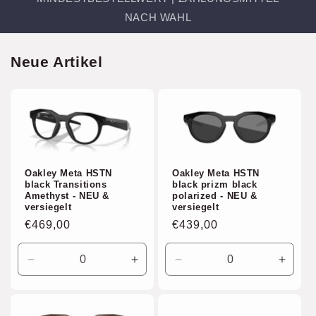
NACH WAHL
Neue Artikel
Oakley Meta HSTN
Oakley Meta HSTN
black Transitions
black prizm black
Amethyst - NEU &
polarized - NEU &
versiegelt
versiegelt
Normaler
€469,00
Normaler
€439,00
Preis
Preis
Verringere
Erhöhe
Verringere
Erhöh
die
die
die
die
Menge
Menge
Menge
Meng
für
für
für
für