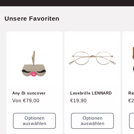
Unsere Favoriten
Any Di suncover
Lesebrille LENNARD
Ra
Normaler
Von €79,00
Normaler
€19,90
No
€2
Preis
Preis
Pr
Optionen
Optionen
auswählen
auswählen