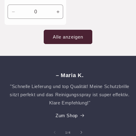
Preis
Verringere
Erhöhe
die
die
Menge
Menge
für
für
Alle anzeigen
Default
Default
Title
Title
– Maria K.
"Schnelle Lieferung und top Qualität! Meine Schutzbrille
sitzt perfekt und das Reinigungsspray ist super effektiv.
Klare Empfehlung!"
Zum Shop
von
1
/
4