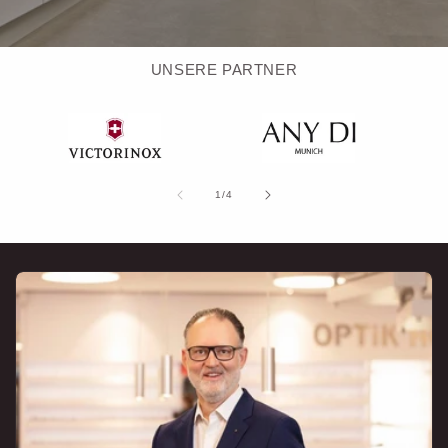
UNSERE PARTNER
von
1
/
4