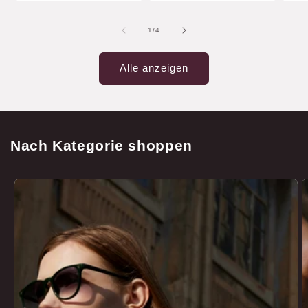
von
1
/
4
Alle anzeigen
Nach Kategorie shoppen