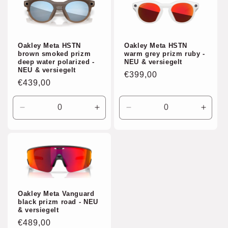
Default
Default
Default
Defaul
Title
Title
Title
Title
Oakley Meta HSTN
Oakley Meta HSTN
brown smoked prizm
warm grey prizm ruby -
deep water polarized -
NEU & versiegelt
NEU & versiegelt
Normaler
€399,00
Normaler
€439,00
Preis
Preis
Verringere
Erhöhe
Verringere
Erhöh
die
die
die
die
Menge
Menge
Menge
Meng
für
für
für
für
Default
Default
Default
Defaul
Title
Title
Title
Title
Oakley Meta Vanguard
black prizm road - NEU
& versiegelt
Normaler
€489,00