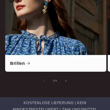
Brillen
von
1
/
5
KOSTENLOSE LIEFERUNG | KEIN
MINDESTBESTELLWERT | ZAHLUNGSMITTEL