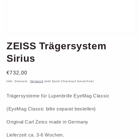
Medien
1
ZEISS Trägersystem
in
Modal
öffnen
Sirius
Normaler
€732,00
Preis
Inkl. Steuern.
Versand
wird beim Checkout berechnet
Trägersysteme für Lupenbrille EyeMag Classic
(EyeMag Classic bitte separat bestellen)
Original Carl Zeiss made in Germany
Lieferzeit ca. 3-6 Wochen.